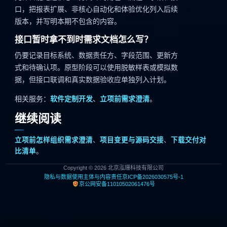
口，把报表扩展、非核心自动化和体验优化列入后续
版本，并写明本期不包含的内容。
接口暂时拿不到时需求文档怎么写？
仍要记录目标系统、数据责任方、字段范围、更新方
式和待确认项。原型阶段可以使用脱敏样表或模拟数
据，但接口联调和真实数据验收应单独列入计划。
相关服务：
软件定制开发
、
立项前需求澄清
。
继续阅读
立项前怎样组织需求澄清
、
项目变更与源码交接
、
下载交付对
比清单
。
Copyright © 2026 北京泓珊科技有限公司
隐私与数据使用
主体与内容责任
京ICP备2026030575号-1
京公网安备11010502061476号