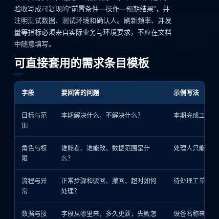
验收写成可复现的“前置条件—操作—预期结果”，并
注明测试数据、测试环境和确认人。刷新频率、并发
量等指标必须来自实际业务与环境要求，不应在文档
中随意填写。
可直接套用的需求条目模板
字段
要回答的问题
示例写法
目标与范
本期解决什么，不解决什么？
本期完成工单创
围
角色与权
谁能看、谁能改、数据范围是什
处理人只能查看
限
么？
流程与异
正常步骤和驳回、撤回、超时如何
待处理工单可以
常
处理？
数据与接
字段从哪里来，多久更新，失败怎
设备名称来自资