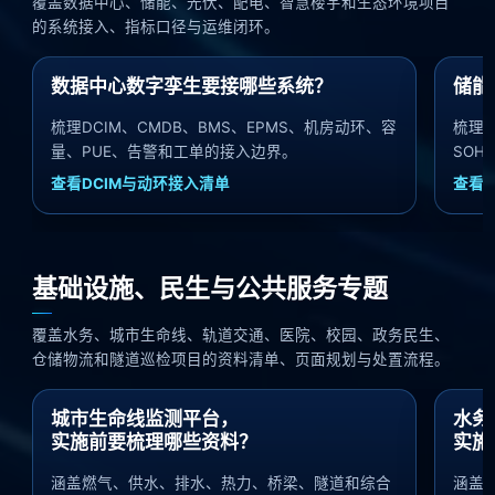
覆盖数据中心、储能、光伏、配电、智慧楼宇和生态环境项目
的系统接入、指标口径与运维闭环。
数据中心数字孪生要接哪些系统？
储能
梳理DCIM、CMDB、BMS、EPMS、机房动环、容
梳理E
量、PUE、告警和工单的接入边界。
SO
查看DCIM与动环接入清单
查看
基础设施、民生与公共服务专题
覆盖水务、城市生命线、轨道交通、医院、校园、政务民生、
仓储物流和隧道巡检项目的资料清单、页面规划与处置流程。
城市生命线监测平台，
水务
实施前要梳理哪些资料？
实施
涵盖燃气、供水、排水、热力、桥梁、隧道和综合
涵盖