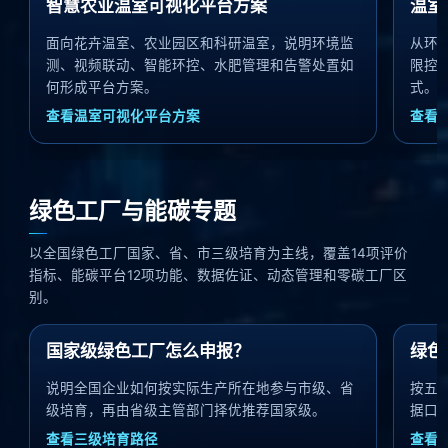
智慧农业温室可视化平台方案
温室
面向花卉温室、农业园区和科研温室，说明环境监
从环
测、视频联动、智能环控、水肥管理和告警处置如
限控
何形成平台方案。
式。
查看温室可视化平台方案
查看
绿色工厂与能碳专题
以全国绿色工厂国家、省、市三级培育为主线，覆盖14项评价
指标、能碳平台12项功能、数据佐证、动态管理和零碳工厂区
别。
国家级绿色工厂怎么申报？
绿色
说明全国企业如何按实际生产所在地参与市级、省
按五个
级培育，再由省级主管部门择优推荐国家级。
据口
查看三级培育路径
查看1