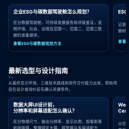
企业ESG与碳数据驾驶舱怎么规划？
ES
区分数据驾驶舱、可持续发展报告和评级鉴证，说
记录
明环境、社会、治理及范围一、范围二、范围三数
据材
据的准备顺序。
查看
查看ESG与碳数据规划方法
最新选型与设计指南
从最终显示环境、三维技术路线和软件交付能力出发，帮助项
目在设计或询价前先确认关键条件。
数据大屏UI设计前，
We
分辨率和屏幕适配怎么确认？
Ce
区分物理尺寸、输出分辨率、显示比例、观看距离
从空
和拼接缝，整理固定大屏、超宽屏与多端适配方