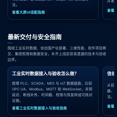
并发
法。
查看
查看大屏UI适配指南
最新交付与安全指南
围绕工业实时数据、信创国产化部署、三维性能、软件项目移
交、集团权限和数据安全，补齐上线前容易遗漏的技术与验收
边界。
工业实时数据接入与验收怎么做？
信创
梳理 PLC、SCADA、MES 与 IoT 数据链路，比较
从目
OPC UA、Modbus、MQTT 和 WebSocket，并把
器、
延迟、断线补传、时间戳、权限与恢复转成可核对
法。
证据。
查看
查看工业实时数据接入与验收指南