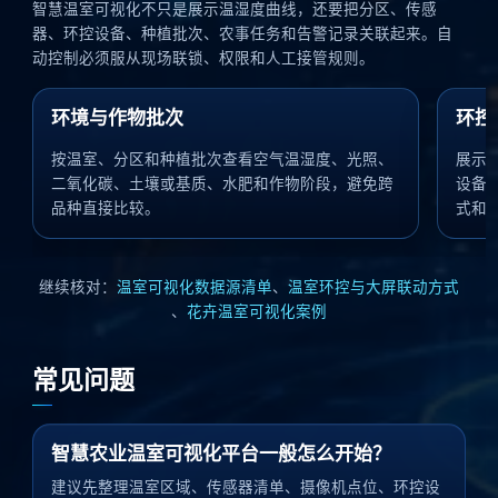
智慧温室可视化不只是展示温湿度曲线，还要把分区、传感
器、环控设备、种植批次、农事任务和告警记录关联起来。自
动控制必须服从现场联锁、权限和人工接管规则。
环境与作物批次
环控
按温室、分区和种植批次查看空气温湿度、光照、
展示
二氧化碳、土壤或基质、水肥和作物阶段，避免跨
设备
品种直接比较。
式和
继续核对：
温室可视化数据源清单
、
温室环控与大屏联动方式
、
花卉温室可视化案例
常见问题
智慧农业温室可视化平台一般怎么开始？
建议先整理温室区域、传感器清单、摄像机点位、环控设