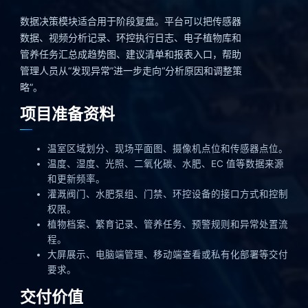
数据决策模块适合用于阶段复盘。平台可以把传感器
数据、视频分析记录、环控执行日志、电子植物库和
管养任务汇总成趋势图、建议清单和报表入口，帮助
管理人员从“发现异常”进一步走向“分析原因和调整策
略”。
项目准备资料
温室区域划分、现场平面图、摄像机点位和传感器点位。
温度、湿度、光照、二氧化碳、水肥、EC 值等数据来源
和更新频率。
灌溉阀门、水肥泵组、门禁、环控设备的接口方式和控制
权限。
植物档案、繁育记录、管养任务、预警规则和异常处置流
程。
大屏展示、电脑端管理、移动端查看或私有化部署等交付
要求。
交付价值