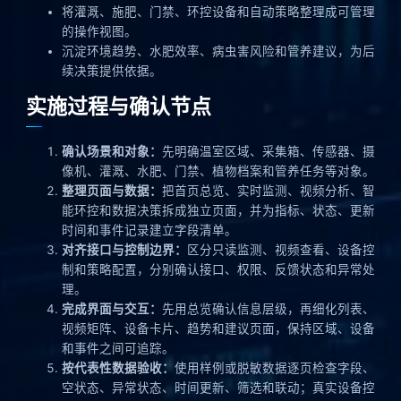
将灌溉、施肥、门禁、环控设备和自动策略整理成可管理
的操作视图。
沉淀环境趋势、水肥效率、病虫害风险和管养建议，为后
续决策提供依据。
实施过程与确认节点
确认场景和对象：
先明确温室区域、采集箱、传感器、摄
像机、灌溉、水肥、门禁、植物档案和管养任务等对象。
整理页面与数据：
把首页总览、实时监测、视频分析、智
能环控和数据决策拆成独立页面，并为指标、状态、更新
时间和事件记录建立字段清单。
对齐接口与控制边界：
区分只读监测、视频查看、设备控
制和策略配置，分别确认接口、权限、反馈状态和异常处
理。
完成界面与交互：
先用总览确认信息层级，再细化列表、
视频矩阵、设备卡片、趋势和建议页面，保持区域、设备
和事件之间可追踪。
按代表性数据验收：
使用样例或脱敏数据逐页检查字段、
空状态、异常状态、时间更新、筛选和联动；真实设备控