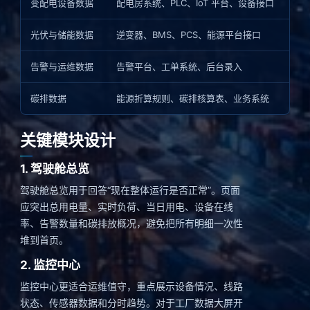
变配电设备数据
配电房系统、PLC、IoT 平台、设备接口
光伏与储能数据
逆变器、BMS、PCS、能源平台接口
告警与运维数据
告警平台、工单系统、后台录入
碳排数据
能源折算规则、碳排核算表、业务系统
关键模块设计
1. 驾驶舱总览
驾驶舱总览用于回答“现在整体运行是否正常”。页面
应突出总用电量、实时负荷、当日用电、设备在线
率、告警数量和碳排放概况，避免把所有明细一次性
堆到首页。
2. 监控中心
监控中心更适合运维值守，重点展示设备情况、线路
状态、传感器数据和分时趋势。对于工厂数据大屏开