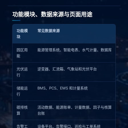
功能模块、数据来源与页面用途
功能模
常见数据来源
页面
块
园区用
能源管理系统、智能电表、水气计量、数据库
按空
能
光伏运
逆变器、汇流箱、气象站和光伏平台
展示
行
储能运
BMS、PCS、EMS 和计量系统
查看
行
控制
碳排核
活动数据、能源账单、计量数据、因子与核算
按确
算
台账
告警工
设备平台、告警接口、巡检与工单系统
跟踪