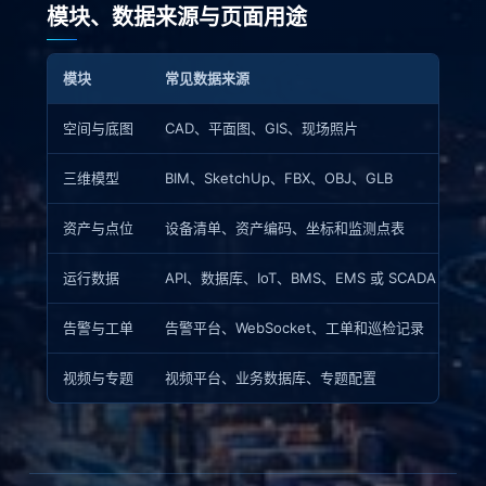
模块、数据来源与页面用途
模块
常见数据来源
页
空间与底图
CAD、平面图、GIS、现场照片
建
三维模型
BIM、SketchUp、FBX、OBJ、GLB
表
资产与点位
设备清单、资产编码、坐标和监测点表
把
运行数据
API、数据库、IoT、BMS、EMS 或 SCADA
展
告警与工单
告警平台、WebSocket、工单和巡检记录
定
视频与专题
视频平台、业务数据库、专题配置
按